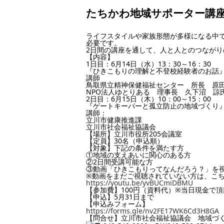
たちかわ地域サポーター講
ライフスタイルや家族形態が多様になる中
必要です。
2日間の講座を通して、人と人とのつなが
【内容】
1日目：6月14日（水）13：30～16：30
『ひきこもりの理解と不登校経験者のお話
講師
鳥取県立精神保健福祉センター 所長 原
NPO法人ゆとりある 理事長 久下沼 諒
2日目：6月15日（木）10：00～15：00
『ゲートキーパーと孤立防止の地域づくり
講師：
立川市健康推進課
立川市社会福祉協議会
【場所】立川市役所205会議室
【定員】30名（申込順）
【対象】下記の条件を満たす方
①地域の支えあいに関心のある方
②2日間受講可能な方
③動画「ひきこもりってなんだろう？」を
※動画をまだご視聴されていない方は、こ
https://youtu.be/yvBUCmiDBMU
【参加費】100円（資料代）※当日現金で
【申込】5月31日まで
【申込みフォーム】
https://forms.gle/nv2FE17WK6Cd3H8GA
【問合せ】立川市社会福祉協議会 地域づ