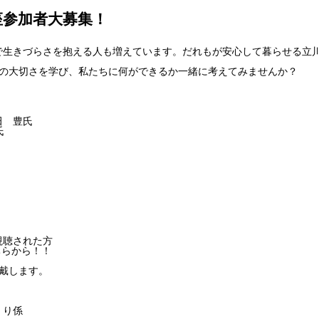
座参加者大募集！
で生きづらさを抱える人も増えています。だれもが安心して暮らせる立
りの大切さを学び、私たちに何ができるか一緒に考えてみませんか？
』
田 豊氏
氏
』
視聴された方
ちらから！！
頂戴します。
くり係