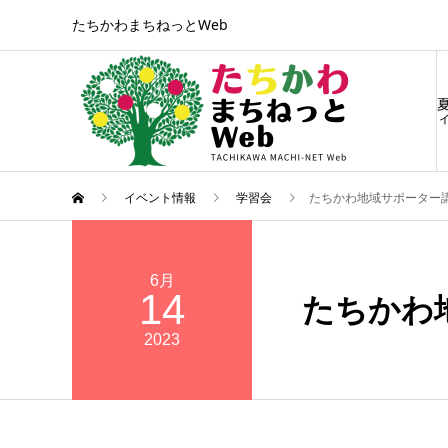
たちかわまちねっとWeb
ィ
イベント情報
学習会
たちかわ地域サポーター
6月
14
たちかわ
2023