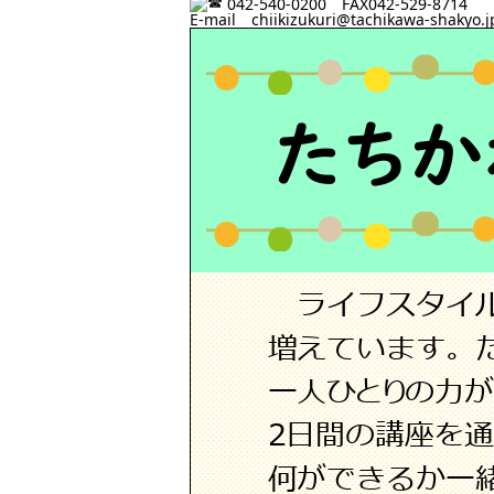
042-540-0200 FAX042-529-8714
E-mail chiikizukuri@tachikawa-shakyo.j