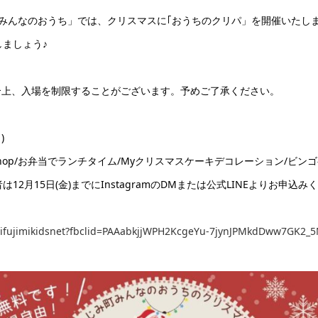
みんなのおうち」では、クリスマスに｢おうちのクリパ」を開催いたし
ましょう♪
合上、入場を制限することがございます。予めご了承ください。
)
kshop/お弁当でランチタイム/Myクリスマスケーキデコレーション/ビ
2月15日(金)までにInstagramのDMまたは公式LINEよりお申
tachifujimikidsnet?fbclid=PAAabkjjWPH2KcgeYu-7jynJPMkdDww7GK2