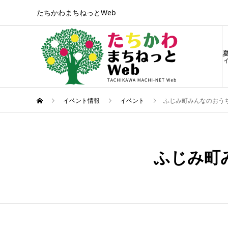
たちかわまちねっとWeb
ィ
イベント情報
イベント
ふじみ町みんなのおう
12月
24
ふじみ町
2023