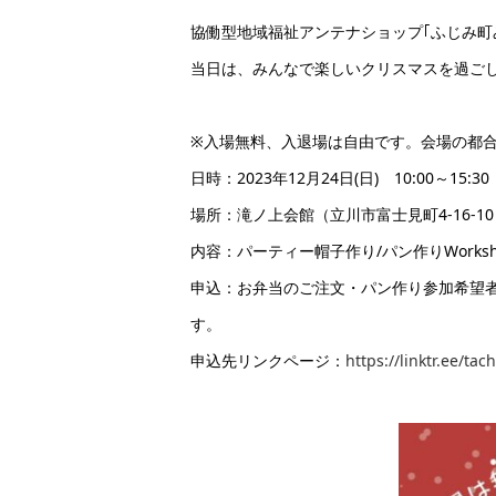
協働型地域福祉アンテナショップ｢ふじみ町
当日は、
みん
な
で楽しいクリスマスを過ごし
※入場無料、入退場は自由です。会場の都
日時：2023年12月24日(日) 10:00～15:30
場所：滝ノ上会
館（立川市富士見町4-16-10 
内容：パーティー帽子
作り/パン作りWor
申込：お弁当のご注文・パン作り参加希望者は1
す。
申込先リンクページ：
https://linktr.ee/