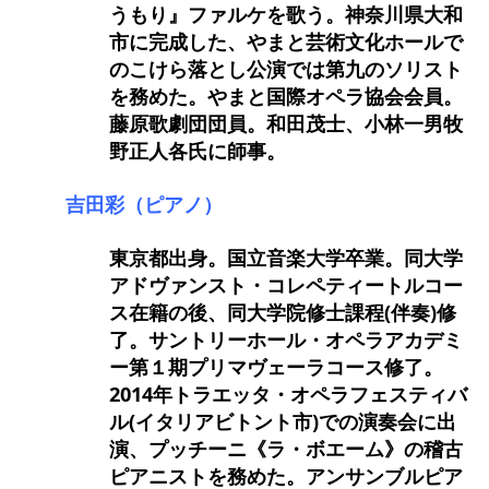
うもり』ファルケを歌う。神奈川県大和
市に完成した、やまと芸術文化ホールで
のこけら落とし公演では第九のソリスト
を務めた。やまと国際オペラ協会会員。
藤原歌劇団団員。和田茂士、小林一男牧
野正人各氏に師事。
吉田彩（ピアノ）
東京都出身。国立音楽大学卒業。同大学
アドヴァンスト・コレペティートルコー
ス在籍の後、同大学院修士課程(伴奏)修
了。サントリーホール・オペラアカデミ
ー第１期プリマヴェーラコース修了。
2014年トラエッタ・オペラフェスティバ
ル(イタリアビトント市)での演奏会に出
演、プッチーニ《ラ・ボエーム》の稽古
ピアニストを務めた。アンサンブルピア