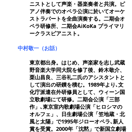
ニストとして声楽・器楽奏者と共演。ピ
アノ伴奏でのオペラ公演に於いてオーケ
ストラパートを全曲演奏する。二期会オ
ペラ研修所、二期会AiKoKa プライマリ
ークラスピアニスト。
中村敬一（お話）
東京都出身。はじめ、声楽家を志し武蔵
野音楽大学同大院を修了後、鈴木敬介、
栗山昌良、三谷礼二氏のアシスタントと
して演出の研鑚を積む。1989年より､文
化庁派遣在外研修員として、ウィーン国
立歌劇場にて研修。二期会公演「三部
作」､東京室内歌劇場公演「ヒロシマの
オルフェ」、日生劇場公演「笠地蔵・北
風と太陽」で1995年ジローオペラ､新人
賞を受賞。2000年「沈黙」で新国立劇場