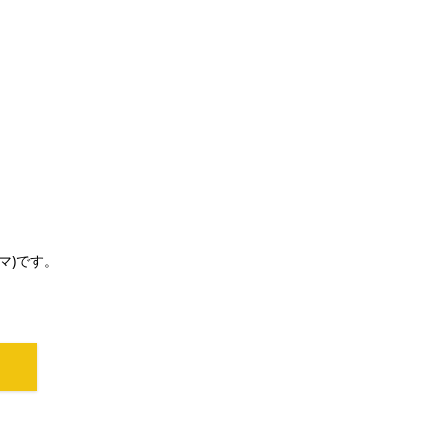
マ)です。
ク