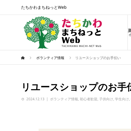
たちかわまちねっとWeb
ィ
ボランティア情報
リユースショップのお手伝い
リユースショップのお手
2024.12.13
ボランティア情報
,
初心者歓迎
,
子供向け
,
学生向け
,