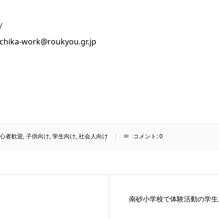
/
ka-work@roukyou.gr.jp
心者歓迎
,
子供向け
,
学生向け
,
社会人向け
コメント:
0
南砂小学校で体験活動の学生