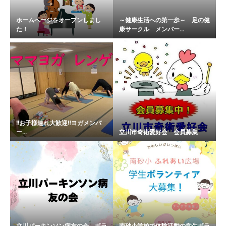
ホームページをオープンしまし
～健康生活への第一歩～ 足の健
た！
康サークル メンバー...
!!お子様連れ大歓迎‼︎ヨガメンバ
ー...
立川市奇術愛好会 会員募集
立川パーキンソン病友の会 ボラ
南砂小学校で体験活動の学生ボラ