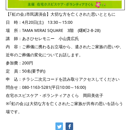
【｢虹の会｣市民講演会】大切な方を亡くされた思いとともに
日 時：4月20日(土) 13:30～15:00
場 所：TAMA MIRAI SQUARE 3階 (曙町2-8-28)
講 師：あさひセレモニー 小山貴広氏
内 容：ご葬儀に携わるお立場から、遺されたご家族の思いや、
近年のご葬儀の変化についてお話します。
参加費：200円
定 員：50名(要予約)
申 込：チラシ二次元コードを読み取りアクセスしてください
問合せ：080-1163-5281(平日10:00～16:00)
在宅ホスピスケア・ボランティアさくら 岡田美佐子
※｢虹の会｣は大切な方を亡くされたご家族が共有の思いを語らう
場です。