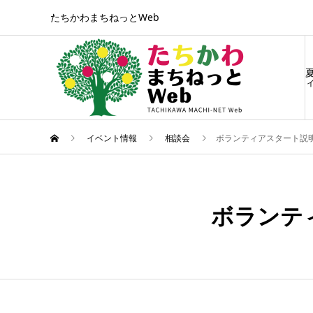
たちかわまちねっとWeb
ィ
イベント情報
相談会
ボランティアスタート説
4月
26
ボランテ
2023