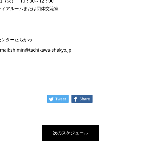
日（火） 10：30～12：00
ティアルームまたは団体交流室
センターたちかわ
mail:shimin@tachikawa-shakyo.jp
】
Tweet
Share
次のスケジュール