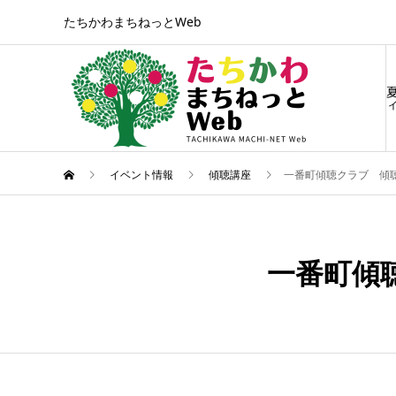
たちかわまちねっとWeb
ィ
イベント情報
傾聴講座
一番町傾聴クラブ 傾
2月
07
一番町傾
2024