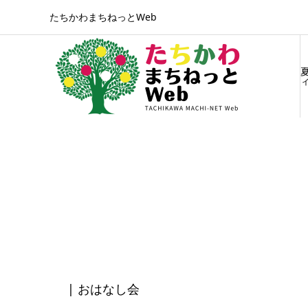
たちかわまちねっとWeb
ィ
| おはなし会