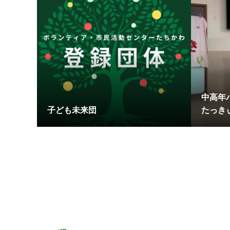
中高年
子ども未来団
たっき