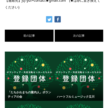
【連絡先】jq1yuf+contact★gmail.com (★は@に置き換えて
ください)
前の記事
次の記事
「たちかわまちの案内人」ボラン
ティアの会
ハートフルミュージック立川