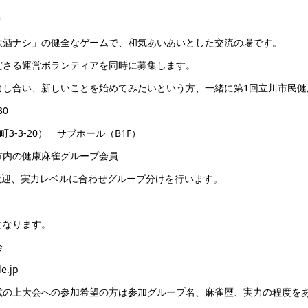
＊
飲酒ナシ」の健全なゲームで、和気あいあいとした交流の場です。
ださる運営ボランティアを同時に募集します。
力し合い、新しいことを始めてみたいという方、一緒に第1回立川市民健
30
3-3-20） サブホール（B1F）
市内の健康麻雀グループ会員
歓迎、実力レベルに合わせグループ分けを行います。
となります。
会
e.jp
載の上大会への参加希望の方は参加グループ名、麻雀歴、実力の程度を