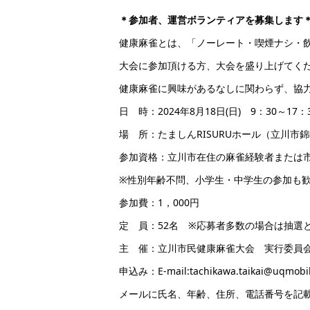
＊参加者、運営ボランティアを募集します
健康麻雀とは、「ノーレート・喫煙ナシ・
大会に参加頂ける方、大会を盛り上げてく
健康麻雀に興味があるなしに関わらず、協
日 時：2024年8月18日(日) 9：30～17：
場 所：たましんRISURUホール（立川市錦町
参加資格：立川市在住の麻雀経験者または
※性別年齢不問、小学生・中学生の参加も
参加費：1，000円
定 員：52名 ※応募者多数の場合は抽選
主 催：立川市民健康麻雀大会 実行委員
申込み：E‐mail:tachikawa.taikai@uqmobil
メールに氏名、年齢、住所、電話番号を記