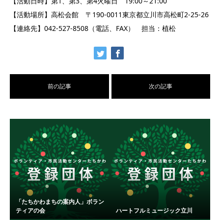
【活動日時】第1、第3、第4火曜日 19:00～21:00
【活動場所】高松会館 〒190-0011東京都立川市高松町2-25-26
【連絡先】042-527-8508（電話、FAX） 担当：植松
前の記事
次の記事
「たちかわまちの案内人」ボラン
ティアの会
ハートフルミュージック立川