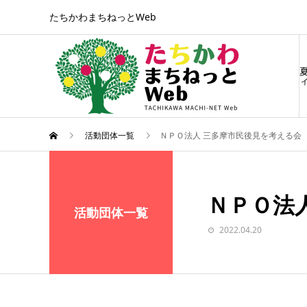
たちかわまちねっとWeb
ィ
活動団体一覧
ＮＰＯ法人 三多摩市民後見を考える会
ＮＰＯ法
活動団体一覧
2022.04.20