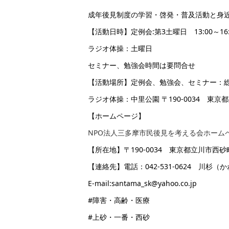
成年後見制度の学習・啓発・普及活動と身
【活動日時】定例会:第3土曜日 13:00～16:
ラジオ体操：土曜日
セミナー、勉強会時間は要問合せ
【活動場所】定例会、勉強会、セミナー：総合福
ラジオ体操：中里公園 〒190-0034 東京都
【ホームページ】
NPO法人三多摩市民後見を考える会ホーム
【所在地】〒190-0034 東京都立川市西砂町2
【連絡先】電話：042-531-0624 川杉（
E-mail:santama_sk@yahoo.co.jp
#障害・高齢・医療
#上砂・一番・西砂