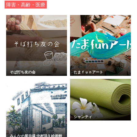
障害・高齢・医療
そば打ち友の会
たまｆｕｎアート
シャンティ
みんなの展示場 中村洋久絵画館