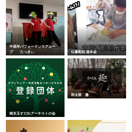
中高年パフォーマンスグルー
プ たっきぃ
仏像彫刻 遊木会
和太鼓 趣
南京玉すだれアーチストの会