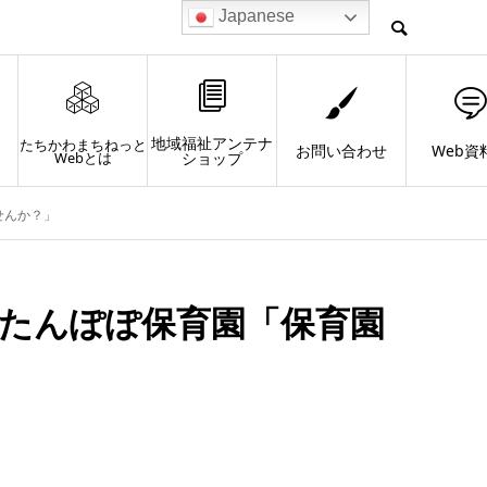
Japanese
地域福祉アンテナ
たちかわまちねっと
お問い合わせ
Web資
Webとは
ショップ
せんか？」
川たんぽぽ保育園「保育園