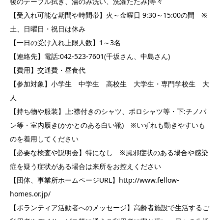
後のテーブル拭き、湯のみ洗い、洗濯たたみ)等々
【受入れ可能な期間や時間帯】火～金曜日 9:30～15:00の間 ※
土、日曜日・祝日は休み
【一日の受け入れ上限人数】1～3名
【連絡先】電話:042-523-7601(千坂さん、中島さん)
【費用】交通費・昼食代
【参加対象】小学生 中学生 高校生 大学生・専門学校生 大
人
【持ち物や服装】上:襟付きのシャツ、ポロシャツ等・下:チノパ
ン等・室内履き(かかとのある白い靴) ※いずれも動きやすいも
のを着用してください
【必要な検査や説明会】特になし ※風邪症状のある場合や感染
症を疑う症状がある場合は来所をお控えください
【団体、事業所ホームページURL】http://www.fellow-
homes.or.jp/
【ボランティア活動者へのメッセージ】高齢者施設で生活するご