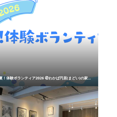
夏！体験ボランティア2026 ㊷わかば円居(まどい)の家...