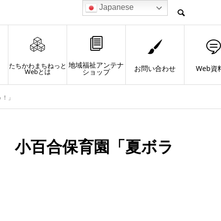
Japanese
地域福祉アンテナ
たちかわまちねっと
お問い合わせ
Web資
Webとは
ショップ
う！」
川 小百合保育園「夏ボラ