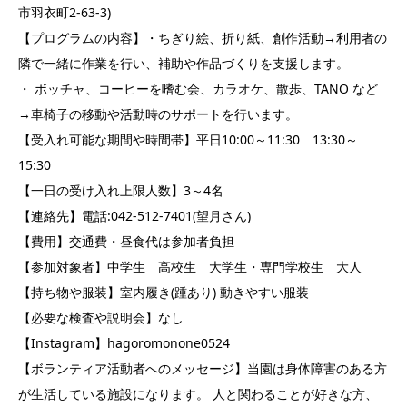
市羽衣町2-63-3)
【プログラムの内容】・ちぎり絵、折り紙、創作活動→利用者の
隣で一緒に作業を行い、補助や作品づくりを支援します。
・ ボッチャ、コーヒーを嗜む会、カラオケ、散歩、TANO など
→車椅子の移動や活動時のサポートを行います。
【受入れ可能な期間や時間帯】平日10:00～11:30 13:30～
15:30
【一日の受け入れ上限人数】3～4名
【連絡先】電話:042-512-7401(望月さん)
【費用】交通費・昼食代は参加者負担
【参加対象者】中学生 高校生 大学生・専門学校生 大人
【持ち物や服装】室内履き(踵あり) 動きやすい服装
【必要な検査や説明会】なし
【Instagram】hagoromonone0524
【ボランティア活動者へのメッセージ】当園は身体障害のある方
が生活している施設になります。 人と関わることが好きな方、