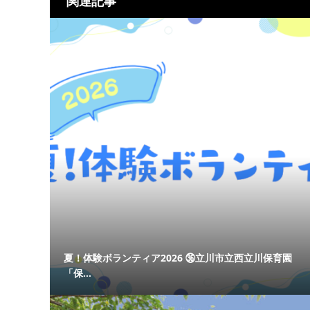
関連記事
夏！体験ボランティア2026 ㊱立川市立西立川保育園
「保...