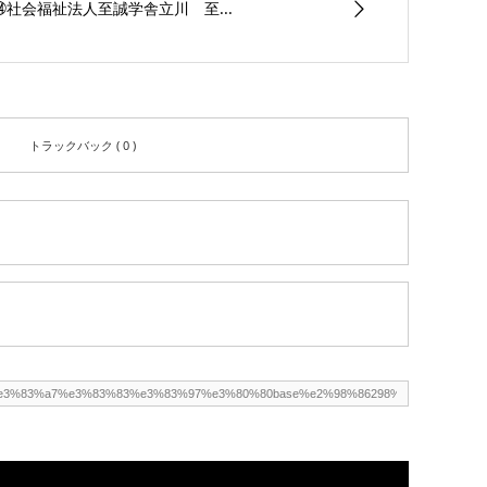
㉞社会福祉法人至誠学舎立川 至...
トラックバック ( 0 )