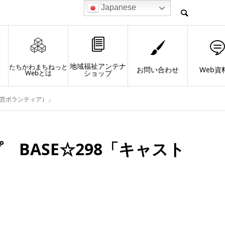
Japanese
地域福祉アンテナ
たちかわまちねっと
お問い合わせ
Web資
Webとは
ショップ
運営ボランティア）」
BASE☆298「キャスト
」