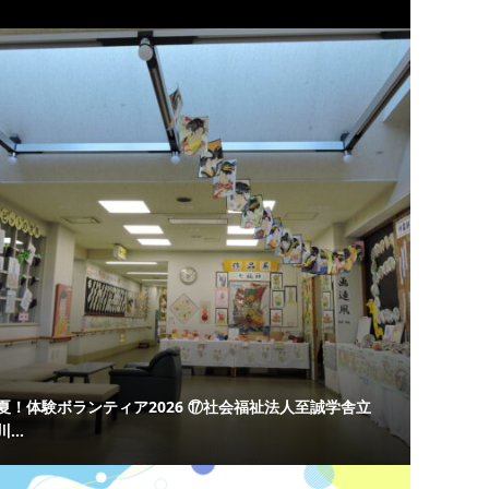
夏！体験ボランティア2026 ⑰社会福祉法人至誠学舎立
川...