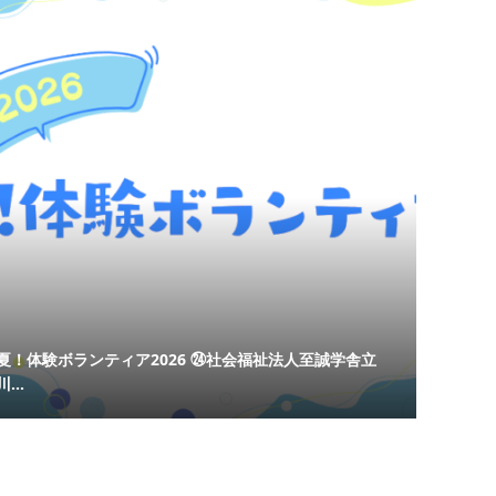
夏！体験ボランティア2026 ㉔社会福祉法人至誠学舎立
川...