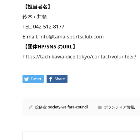
【担当者名】
鈴木 / 井領
TEL: 042-512-8177
E-mail:
info@tama-sportsclub.com
【団体HP/SNS のURL】
https://tachikawa-dice.tokyo/contact/volunteer/
Tweet
Share
投稿者:
society-welfare-council
ボランティア情報
,
一