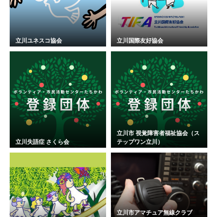
立川ユネスコ協会
立川国際友好協会
立川市 視覚障害者福祉協会（ス
立川失語症 さくら会
テップワン立川）
立川市アマチュア無線クラブ