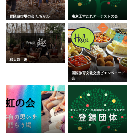
冒険遊び場の会 たちかわ
南京玉すだれアーチストの会
和太鼓 趣
国際教育文化交流ビエンベニード
会