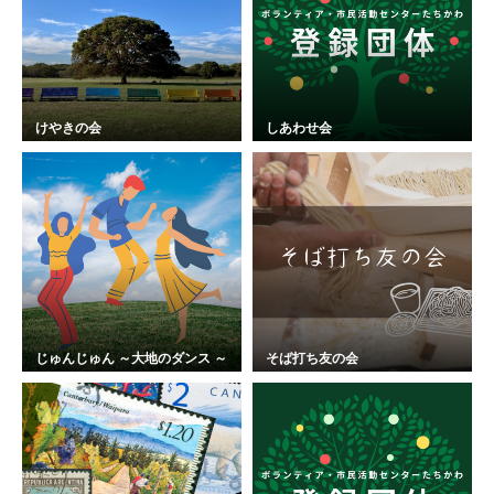
けやきの会
しあわせ会
じゅんじゅん ～大地のダンス ～
そば打ち友の会