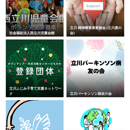
立川 精神障害者家族会 (立川麦の
社会福祉法人西立川児童会館
会)
立川ふじみ子育て支援ネットワー
ク
立川パーキンソン病友の会