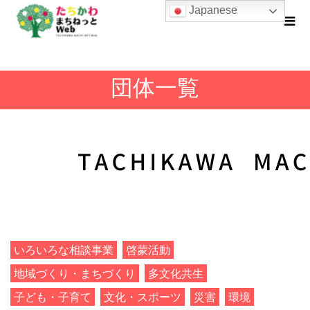
Japanese
団体一覧
いろいろな相談事業
啓蒙活動
地域づくり・まちづくり
多文化共生
子ども・子育て
文化・スポーツ
災害
環境