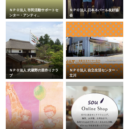
ＮＰＯ法人 市民活動サポートセ
ＮＰＯ法人 日本ネパール友好協
ンター・アンティ...
会
ＮＰＯ法人 武蔵野の里作りクラ
ＮＰＯ法人 自立生活センター・
ブ
立川