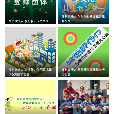
ＮＰＯ法人 たちかわ多文化共生
ＮＰＯ法人 さんきゅうハウス
センター
ＮＰＯ法人 より良い住宅環境作
ＮＰＯ法人 三多摩市民後見を考
りを支援する会
える会