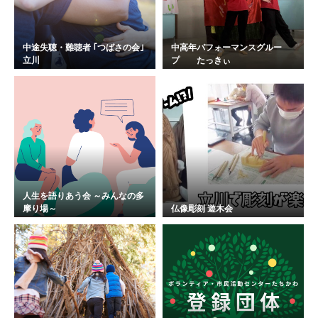
中途失聴・難聴者 ｢つばさの会｣
中高年パフォーマンスグルー
立川
プ たっきぃ
人生を語りあう会 ～みんなの多
摩り場～
仏像彫刻 遊木会