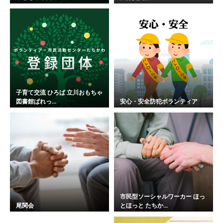
子育て交流 ひろば 立川おもちゃ
図書館ぱれっ...
安心・安全防犯ボランティア
市民型ソーシャルワーカー ほっ
尾関会
とほっと たちか...