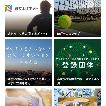
認定ＮＰＯ法人 育て上げネット
錦町テニスクラブ
障がいのある人もない人も暮らし
高次脳機能障害の会 スマイル立
やすい立川を考え...
川