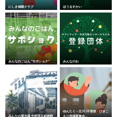
にしき傾聴クラブ
ほうるすかい
みんなのごはん “サポショク”
みんなのわ
ゆんたく・立川 (不登校・ひきこ
みんなの展示場 中村洋久絵画館
もり地域家族会...