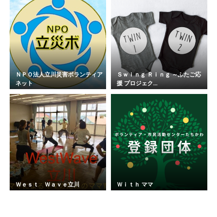
ＮＰＯ法人立川災害ボランティア
Ｓｗｉｎｇ Ｒｉｎｇ ～ふたご応
ネット
援 プロジェク...
Ｗｅｓｔ Ｗａｖｅ立川
Ｗｉｔｈ ママ