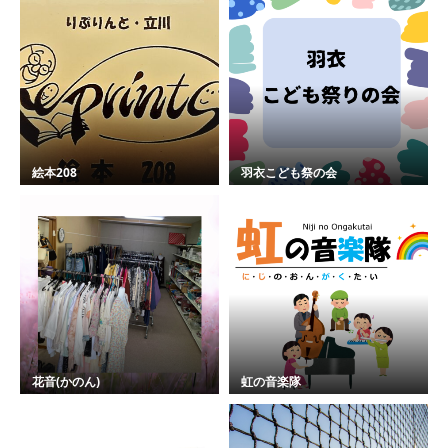
絵本208
羽衣こども祭の会
花音(かのん)
虹の音楽隊